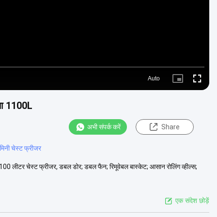
Auto
Picture-
Fullscre
in-
Picture
मता 1100L
अभी संपर्क करें
Share
 मिनी चेस्ट फ्रीजर
00 लीटर चेस्ट फ्रीजर, डबल डोर; डबल फैन; रिमूवेबल बास्केट; आसान रोलिंग व्हील्स;
एक संदेश छोड़ें