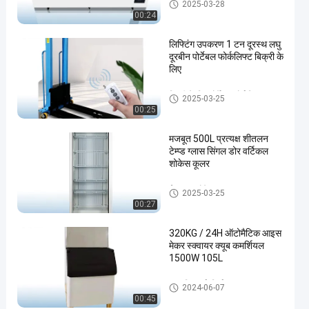
डीप चेस्ट फ्रीजर
2025-03-28
00:24
लिफ्टिंग उपकरण 1 टन दूरस्थ लघु
दूरबीन पोर्टेबल फोर्कलिफ्ट बिक्री के
लिए
बिक्री के लिए पोर्टेबल फोर्कलिफ्ट
2025-03-25
00:25
en
मजबूत 500L प्रत्यक्ष शीतलन
टेम्प्ड ग्लास सिंगल डोर वर्टिकल
शोकेस कूलर
ईमानदार शोकेस कूलर
2025-03-25
00:27
320KG / 24H ऑटोमैटिक आइस
मेकर स्क्वायर क्यूब कमर्शियल
1500W 105L
स्वचालित बर्फ निर्माता
2024-06-07
00:45