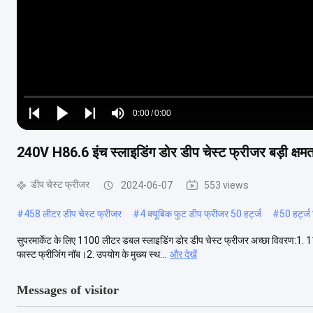
Loaded
:
0%
0:00
/
0:00
Play
Play
Play
Mute
Current
Duration
next
next
240V H86.6 इंच स्लाइडिंग डोर डीप चेस्ट फ्रीजर बड़ी क्ष
Time
डीप चेस्ट फ्रीजर
2024-06-07
553 views
#
458 लीटर डीप चेस्ट फ्रीजर
#
4 क्यूबिक फुट डीप फ्रीजर 50 हर्ट्ज
#
50 हर्ट्ज
सुपरमार्केट के लिए 1100 लीटर डबल स्लाइडिंग डोर डीप चेस्ट फ्रीजर अच्छा विवरण:1. 11
फास्ट फ्रीजिंग नॉब।2. उपयोग के मुख्य स्थ...
और देखें
Messages of visitor