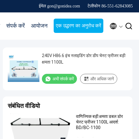
ईमेल gon@gonidea.com
टेलीफोन 86-551-62843085


संपर्क करें
आयोजन
एक उद्धरण का अनुरोध करें
240V H86.6 इंच स्लाइडिंग डोर डीप चेस्ट फ्रीजर बड़ी
क्षमता 1100L
अभी संपर्क करें
और अधिक जानें
संबंधित वीडियो
वाणिज्यिक बड़ी क्षमता डबल डोर
चेस्ट फ्रीजर 1100L आदर्श:
BD/BC-1100