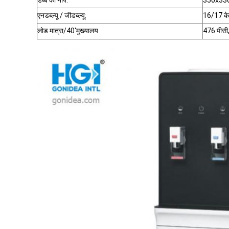
डब्बे का नाप:
350x330
एनडब्ल्यू / जीडब्ल्यू:
16/17 के
लोड मात्रा/40'मुख्यालय
476 पीसी, 