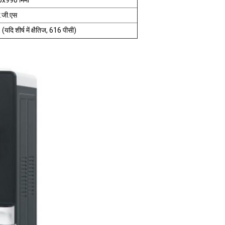
x990 मिमी
.जी.एस
(यदि शीर्ष में क्षैतिज, 616 पीसी)