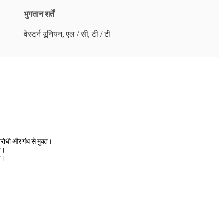
भुगतान शर्तें
वेस्टर्न यूनियन, एल / सी, टी / टी
िरोधी और गंध से मुक्त।
िच।
ंक।